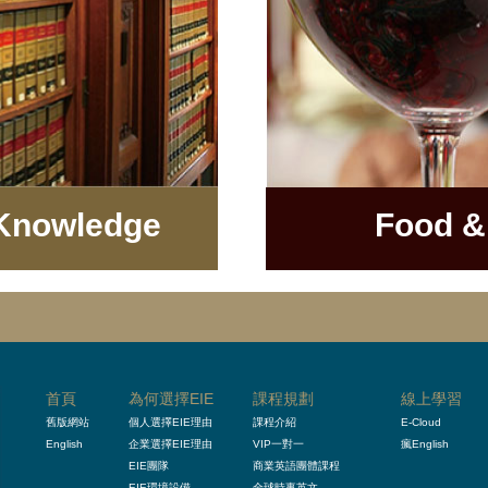
 Knowledge
Food &
首頁
為何選擇EIE
課程規劃
線上學習
舊版網站
個人選擇EIE理由
課程介紹
E-Cloud
English
企業選擇EIE理由
VIP一對一
瘋English
EIE團隊
商業英語團體課程
EIE環境設備
全球時事英文